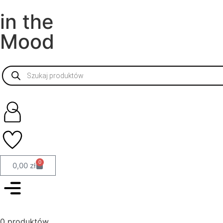
in the
Mood
0
0,00
zł
0 produktów