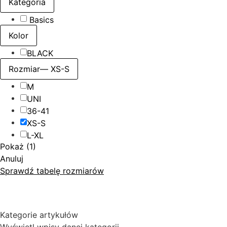
Kategoria
Basics
Kolor
BLACK
Rozmiar
— XS-S
M
UNI
36-41
XS-S
L-XL
Pokaż
(
1
)
Anuluj
Sprawdź tabelę rozmiarów
Kategorie artykułów
Wyświetl wpisy danej kategorii.